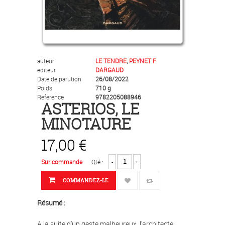
auteur
LE TENDRE
,
PEYNET F
editeur
DARGAUD
Date de parution
26/08/2022
Poids
710 g
Reference
9782205088946
ASTERIOS, LE
MINOTAURE
17,00 €
Sur commande
Qté :
-
+
COMMANDEZ-LE
Résumé :
A la suite d'un geste malheureux, l'architecte