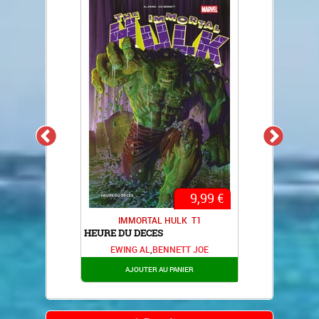
€
9,99 €
T2
IMMORTAL HULK
T1
HEURE DU DECES
RE
TIN
EWING AL
,
BENNETT JOE
STR
COS
JM
AJOUTER AU PANIER