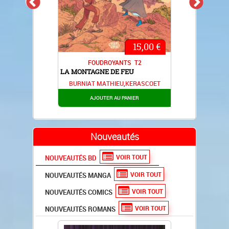
€
15,00 €
FOUDROYANTS
T2
LA MONTAGNE DE FEU
BURNIAT MATHIEU
,
KERASCOET
AJOUTER AU PANIER
Nouveautés
VOIR TOUT
NOUVEAUTÉS BD
VOIR TOUT
NOUVEAUTÉS MANGA
VOIR TOUT
NOUVEAUTÉS COMICS
VOIR TOUT
NOUVEAUTÉS ROMANS