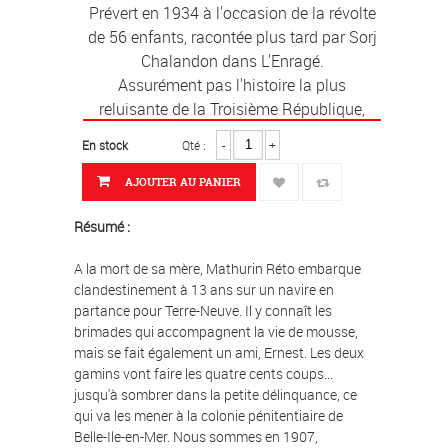
Prévert en 1934 à l'occasion de la révolte
de 56 enfants, racontée plus tard par Sorj
Chalandon dans L'Enragé.
Assurément pas l'histoire la plus
reluisante de la Troisième République,
elle est toutefois ici
remarquablement
En stock
Qté :
-
+
mise en images.
AJOUTER AU PANIER
Résumé :
A la mort de sa mère, Mathurin Réto embarque
clandestinement à 13 ans sur un navire en
partance pour Terre-Neuve. Il y connaît les
brimades qui accompagnent la vie de mousse,
mais se fait également un ami, Ernest. Les deux
gamins vont faire les quatre cents coups...
jusqu'à sombrer dans la petite délinquance, ce
qui va les mener à la colonie pénitentiaire de
Belle-Ile-en-Mer. Nous sommes en 1907,