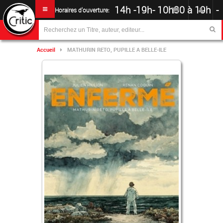
14h -19h
-
10h30 à 19h -
Horaires d'ouverture:
Accueil
MATHURIN RETO, PUPILLE A BELLE-ILE