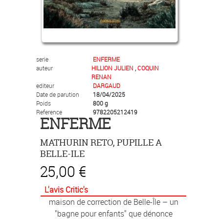
serie
ENFERME
auteur
HILLION JULIEN
,
COQUIN
RENAN
editeur
DARGAUD
Date de parution
18/04/2025
Poids
800 g
Reference
9782205212419
ENFERME
MATHURIN RETO, PUPILLE A
BELLE-ILE
25,00 €
Cette chronique d'un drame de 1907,
L'avis Critic's
c'est celle de Mathurin, 14 ans, à la
maison de correction de Belle-Île – un
"bagne pour enfants" que dénonce