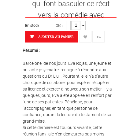
qui font basculer ce récit
vers la comédie avec
l'humour que l'on connait de
En stock
Qté :
-
+
l'auteur.
AJOUTER AU PANIER
Avec un rythme enlevé, un
Résumé :
polar qui pétille !
Barcelone, de nos jours. Eva Rojas, une jeune et
brillante psychiatre, rechigne à répondre aux
questions du Dr Llull. Pourtant, elle n'a d'autre
choix que de collaborer pour espérer récupérer
sa licence et exercer à nouveau son métier. Il y a
quelques jours, Eva a été appelée en renfort par
l'une de ses patientes, Pénélope, pour
l'accompagner, en tant que personne de
confiance, durant la lecture du testament de sa
grand-mère.
Si cette dernière est toujours vivante, cette
réunion familiale n'en demeurera pas moins