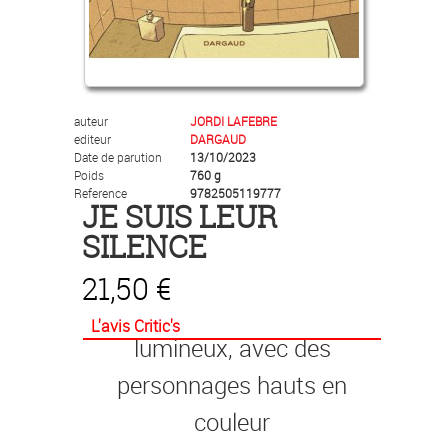
auteur
JORDI LAFEBRE
editeur
DARGAUD
Date de parution
13/10/2023
Poids
760 g
L'incroyable auteur de
Reference
9782505119777
JE SUIS LEUR
Malgré tout
et
Les Beaux
SILENCE
Étés
nous revient
21,50 €
avec un polar catalan
L'avis Critic's
lumineux, avec des
personnages hauts en
couleur