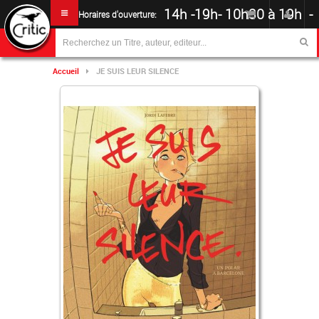
14h -19h
-
10h30 à 19h -
Horaires d'ouverture:
Accueil
JE SUIS LEUR SILENCE