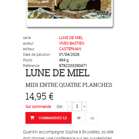
serie
LUNE DE MIEL
auteur
VIVES BASTIEN
editeur
CASTERMAN
Date de parution
01/04/2026
Poids
464 g
Reference
9782203290471
LUNE DE MIEL
MIDI ENTRE QUATRE PLANCHES
14,95 €
Sur commande
Qté :
-
+
COMMANDEZ-LE
Quentin accompagne Sophie à Bruxelles, où elle
doit donner une conférence sur les surréalistes.