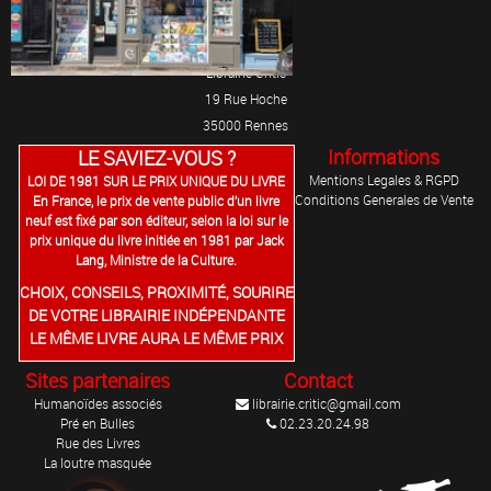
Librairie Critic
19 Rue Hoche
35000 Rennes
Informations
LE SAVIEZ-VOUS ?
Mentions Legales & RGPD
LOI DE 1981 SUR LE PRIX UNIQUE DU LIVRE
Conditions Generales de Vente
En France, le prix de vente public d’un livre
neuf est fixé par son éditeur, selon la loi sur le
prix unique du livre initiée en 1981 par Jack
Lang, Ministre de la Culture.
CHOIX, CONSEILS, PROXIMITÉ, SOURIRE
DE VOTRE LIBRAIRIE INDÉPENDANTE
LE MÊME LIVRE AURA LE MÊME PRIX
Sites partenaires
Contact
Humanoïdes associés
librairie.critic@gmail.com
Pré en Bulles
02.23.20.24.98
Rue des Livres
La loutre masquée