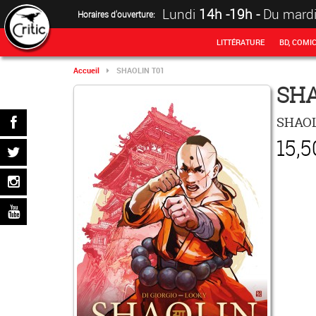
Lundi
14h -19h
-
Du mard
Horaires d'ouverture:
LITTÉRATURE
BD, COMI
Accueil
SHAOLIN T01
SHA
SHAOL
15,5