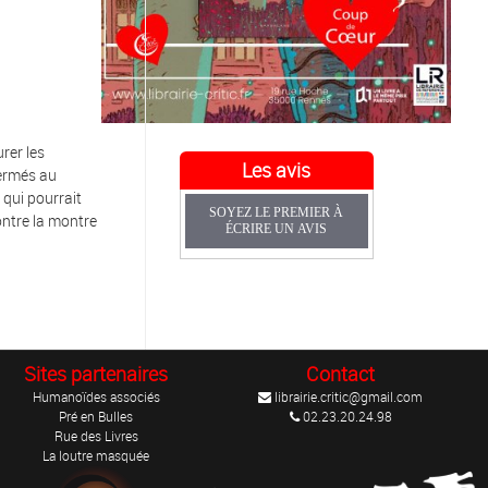
rer les
Les avis
fermés au
 qui pourrait
SOYEZ LE PREMIER À
ontre la montre
ÉCRIRE UN AVIS
Sites partenaires
Contact
Humanoïdes associés
librairie.critic@gmail.com
Pré en Bulles
02.23.20.24.98
Rue des Livres
La loutre masquée