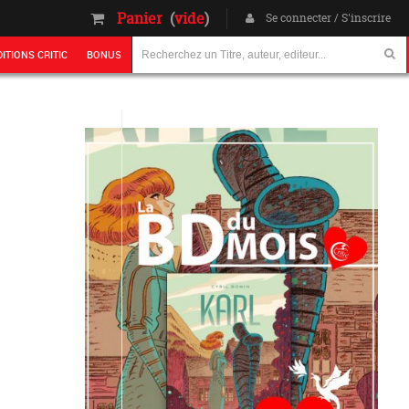
Panier
(
vide
)
Se connecter / S'inscrire
DITIONS CRITIC
BONUS