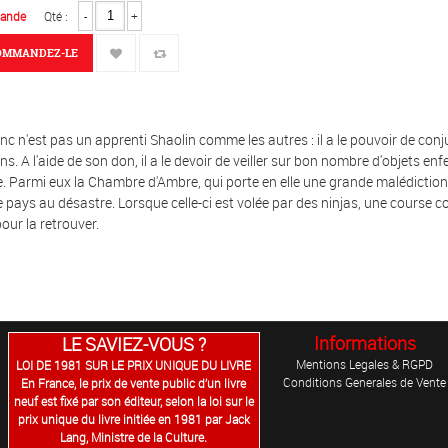
ande
Qté :
-
+
OMMANDEZ-LE
c n'est pas un apprenti Shaolin comme les autres : il a le pouvoir de conju
ns. A l'aide de son don, il a le devoir de veiller sur bon nombre d'objets en
 Parmi eux la Chambre d'Ambre, qui porte en elle une grande malédiction
e pays au désastre. Lorsque celle-ci est volée par des ninjas, une course c
our la retrouver.
Informations
LE SAVIEZ-VOUS ?
Mentions Legales & RGPD
LOI DE 1981 SUR LE PRIX UNIQUE DU LIVRE
Conditions Generales de Vente
En France, le prix de vente public d’un livre
neuf est fixé par son éditeur, selon la loi sur le
prix unique du livre initiée en 1981 par Jack
Lang, Ministre de la Culture.