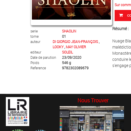
Sur comm
C
Résumé :
serie
SHAOLIN
tome
01
Nuage Blan
auteur
DI GIORGIO JEAN-FRANÇOIS
,
malédictio
LOOKY
,
MAY OLIVIER
editeur
SOLEIL
Monastère.
Date de parution
23/09/2020
conduire l
Poids
546 g
s'engage p
Reference
9782302089679
Nous Trouver