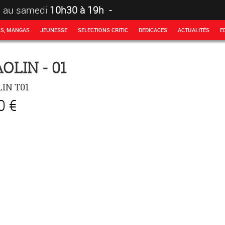
i au samedi
10h30 à 19h -
CS, MANGAS
JEUNESSE
SELECTIONS CRITIC
DEDICACES
ACTUALITÉS
E
OLIN - 01
IN T01
0 €