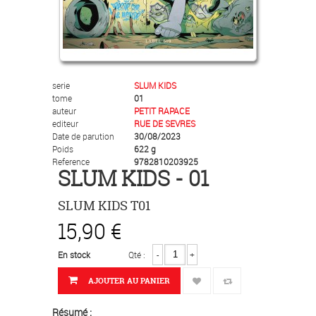
serie
SLUM KIDS
tome
01
auteur
PETIT RAPACE
editeur
RUE DE SEVRES
Date de parution
30/08/2023
Poids
622 g
Reference
9782810203925
SLUM KIDS - 01
SLUM KIDS T01
15,90 €
En stock
Qté :
-
+
AJOUTER AU PANIER
Résumé :