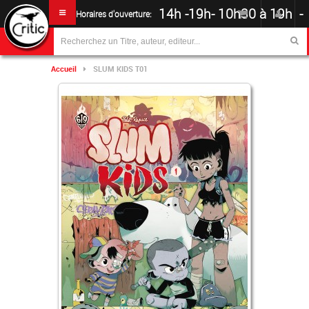
14h -19h
-
10h30 à 19h -
Horaires d'ouverture:
Accueil
SLUM KIDS T01