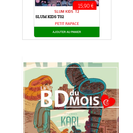
15,90 €
SLUM KIDS
T2
SLUM KIDS T02
PETIT RAPACE
AJOUTER AU PANIER