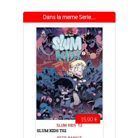
Dans la meme Serie....
15,90 €
SLUM KIDS
T2
SLUM KIDS T02
PETIT RAPACE