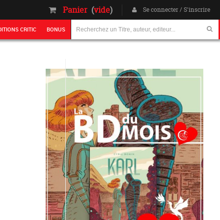
Panier
(
vide
)
Se connecter / S'inscrire
DITIONS CRITIC
BONUS