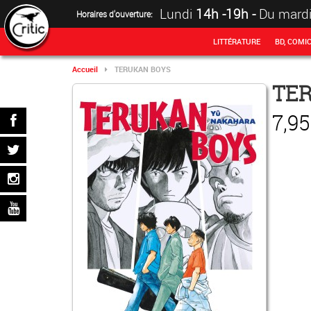
Lundi
14h -19h
-
Du mard
Horaires d'ouverture:
LITTÉRATURE
BD, COMI
Accueil
TERUKAN BOYS
TE
7,95