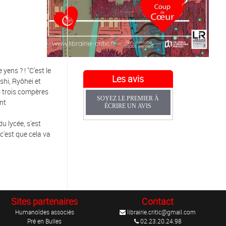
 yens ? ! "C'est le
Les avis
shi, Ryôhei et
s trois compères
SOYEZ LE PREMIER À
ent
ÉCRIRE UN AVIS
 lycée, s'est
 c'est que cela va
Sites partenaires
Contact
Humanoïdes associés
librairie.critic@gmail.com
Pré en Bulles
02.23.20.24.98