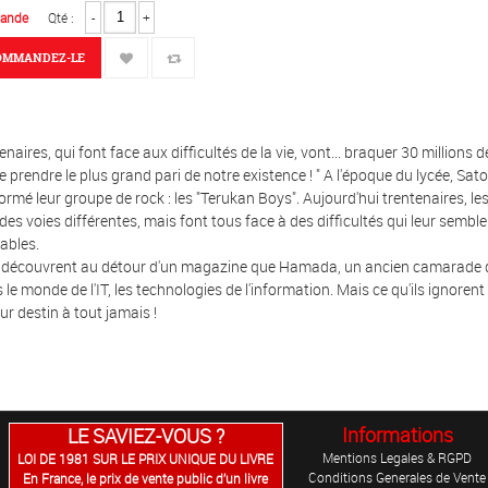
ande
Qté :
-
+
OMMANDEZ-LE
enaires, qui font face aux difficultés de la vie, vont... braquer 30 millions de
prendre le plus grand pari de notre existence ! " A l'époque du lycée, Sato
ormé leur groupe de rock : les "Terukan Boys". Aujourd'hui trentenaires, le
 des voies différentes, mais font tous face à des difficultés qui leur sembl
ables.
ls découvrent au détour d'un magazine que Hamada, un ancien camarade du
 le monde de l'IT, les technologies de l'information. Mais ce qu'ils ignorent
ur destin à tout jamais !
Informations
LE SAVIEZ-VOUS ?
Mentions Legales & RGPD
LOI DE 1981 SUR LE PRIX UNIQUE DU LIVRE
Conditions Generales de Vente
En France, le prix de vente public d’un livre