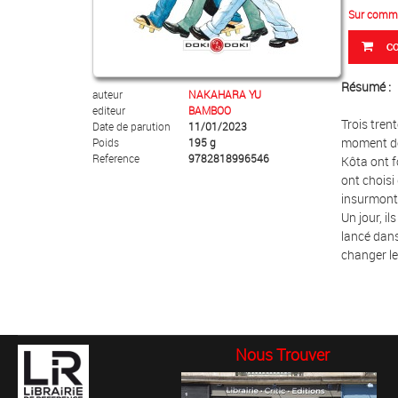
Sur comm
C
Résumé :
auteur
NAKAHARA YU
editeur
BAMBOO
Trois trent
Date de parution
11/01/2023
moment de 
Poids
195 g
Reference
9782818996546
Kôta ont f
ont choisi
insurmont
Un jour, i
lancé dans
changer le
Nous Trouver