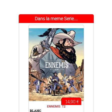
Dans la meme Serie....
14,90 €
ENNEMIS
T2
BLANC