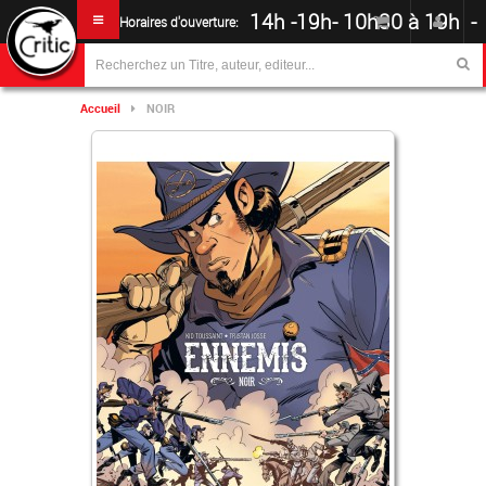
14h -19h
-
10h30 à 19h -
Horaires d'ouverture:
Accueil
NOIR