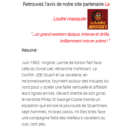
Retrouvez l'avis de notre site partenaire
La
Loutre masquée
"...
un grand western épique, intense et drôle,
brillamment mis en scène !
"
Résumé :
Juin 1862. Virginie. Larme de lUnion fait face
celle du Gnral Lee, retranche Yorktown. Le
Confdr JEB Stuart et sa cavalerie, en
reconnaissance, tournent autour des troupes du
nord pour y dceler une faille ventuelle et affaiblir
leurs lignes-arrires. Devant linertie de son gnral,
le nordiste Philip St George Cooke monte un
escadron quil envoie la poursuite de Stuartmais
sept hommes, mi bras casss, mi ttes brles face
une compagnie faite des meilleurs cavaliers du
sud, cest peu