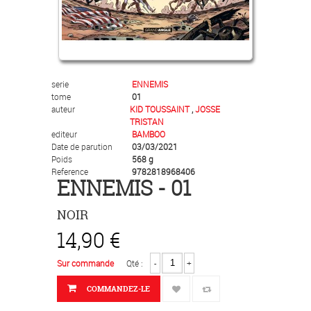
serie
ENNEMIS
tome
01
auteur
KID TOUSSAINT
,
JOSSE
TRISTAN
editeur
BAMBOO
Date de parution
03/03/2021
Poids
568 g
Reference
9782818968406
ENNEMIS - 01
NOIR
14,90 €
Sur commande
Qté :
-
+
COMMANDEZ-LE